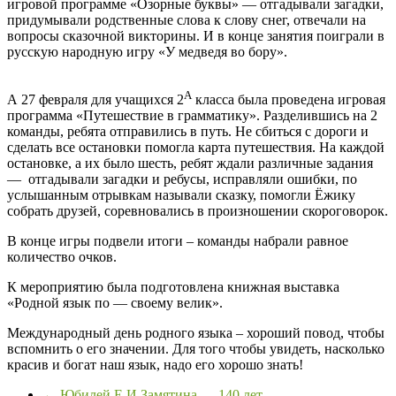
игровой программе «Озорные буквы» — отгадывали загадки,
придумывали родственные слова к слову снег, отвечали на
вопросы сказочной викторины. И в конце занятия поиграли в
русскую народную игру «У медведя во бору».
А
А 27 февраля для учащихся 2
класса была проведена игровая
программа «Путешествие в грамматику». Разделившись на 2
команды, ребята отправились в путь. Не сбиться с дороги и
сделать все остановки помогла карта путешествия. На каждой
остановке, а их было шесть, ребят ждали различные задания
— отгадывали загадки и ребусы, исправляли ошибки, по
услышанным отрывкам называли сказку, помогли Ёжику
собрать друзей, соревновались в произношении скороговорок.
В конце игры подвели итоги – команды набрали равное
количество очков.
К мероприятию была подготовлена книжная выставка
«Родной язык по — своему велик».
Международный день родного языка – хороший повод, чтобы
вспомнить о его значении. Для того чтобы увидеть, насколько
красив и богат наш язык, надо его хорошо знать!
←
Юбилей Е.И.Замятина — 140 лет