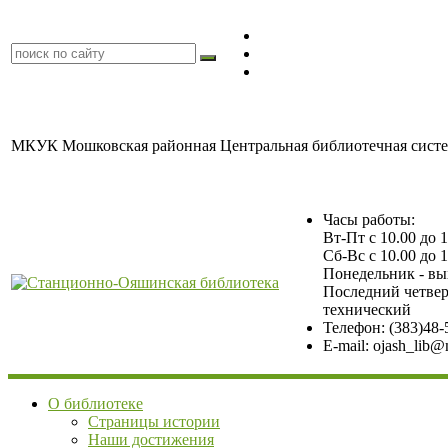
МКУК Мошковская районная Центральная библиотечная сист
Часы работы:
Вт-Пт с 10.00 до 
Сб-Вс с 10.00 до 
Понедельник - в
Последний четвер
технический
Станционно-
Телефон: (383)48-
Ояшинская
E-mail: ojash_lib@
библиотека
О библиотеке
Страницы истории
Наши достижения