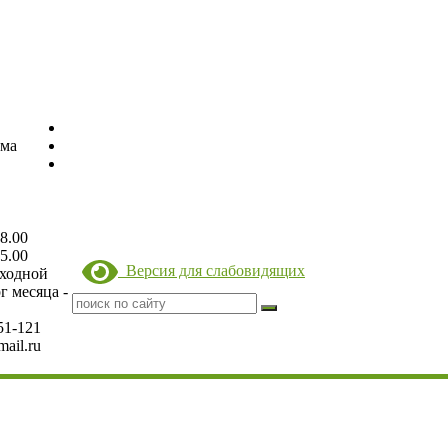
ема
18.00
15.00
Версия для слабовидящих
ыходной
г месяца -
51-121
mail.ru